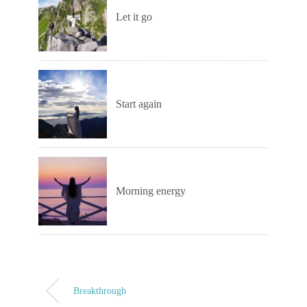
Let it go
Start again
Morning energy
Breakthrough